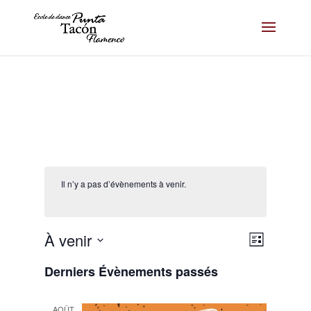
Il n’y a pas d’évènements à venir.
Navigat
Navigat
À venir
Liste
de
par
Sélectionnez
vues
consult
Derniers Évènements passés
une
Évènem
date.
AOÛT