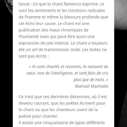
laissé : Ce que le chant flamenco exprime, ce
sont les sentiments et les intuitions radicales
de l’homme et même la blessure profonde que
cet écho leur cause. Le chant est une
publication des maux chroniques de
l’humanité mais qui peut être aussi une
expression de joie intense. Le chant a toujours
été un art de transmission orale. Les textes ne
sont pas écrits :
« Ils sont chantés et ressentis, ils naissent du
cœur, non de l’intelligence, et sont faits de cris
plus que de mots. »
Manuel Machado
Ce n’est que ces dernières décennies, où il est
devenu courant, que les poètes écrivent pour
le chant ou que les chanteurs usent de la
poésie pour chanter.
Il existe une cinquantaine de types différents