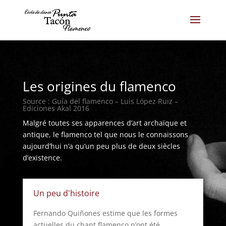
Les origines du flamenco
Source : Guía del flamenco – Luis López Ruiz –
Ediciones Akal 2016
Malgré toutes ses apparences d’art archaïque et
antique, le flamenco tel que nous le connaissons
aujourd’hui n’a qu’un peu plus de deux siècles
d’existence.
Un peu d'histoire
Fernando Quiñones estime que les formes
actuelles du chant flamenco n’ont été