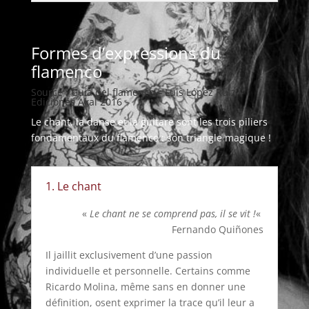
Formes d’expressions du
flamenco
Source : Guía del flamenco – Luis López Ruiz –
Ediciones Akal 2016
Le chant, la danse et la guitare sont les trois piliers
fondamentaux du flamenco : son triangle magique !
1. Le chant
«
Le chant ne se comprend pas, il se vit !
«
Fernando Quiñones
Il jaillit exclusivement d’une passion
individuelle et personnelle. Certains comme
Ricardo Molina, même sans en donner une
définition, osent exprimer la trace qu’il leur a