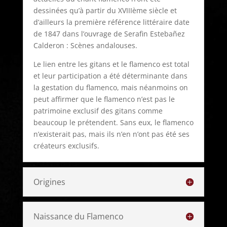
dessinées qu’à partir du XVIIIème siècle et
d’ailleurs la première référence littéraire date
de 1847 dans l’ouvrage de Serafin Estebañez
Calderon : Scènes andalouses.
Le lien entre les gitans et le flamenco est total
et leur participation a été déterminante dans
la gestation du flamenco, mais néanmoins on
peut affirmer que le flamenco n’est pas le
patrimoine exclusif des gitans comme
beaucoup le prétendent. Sans eux, le flamenco
n’existerait pas, mais ils n’en n’ont pas été ses
créateurs exclusifs.
Origines
Naissance du Flamenco