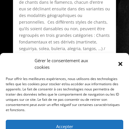
de chants dans le flamenco, chacun d’entre
eux se déclinant ensuite dans des variantes ou
des modalités géographiques ou
personnelles. Ces différents styles de chants,
qu’ils soient dansables ou non, peuvent être
regroupés en trois grandes catégories : Chants
fondamentaux et ses dérivés (martinete,
seguiriya, solea, buleria, alegria, tangos, …) /
Fandangos et ses dérivés (de Malaga, Huelva,
Gérer le consentement aux
Almeria, Lucena, Granada, …) / Chants à
cookies
consonance flamenca d’origine folklorique
régionale ou hispano-américaine (sevillanas,
Pour offrir les meilleures expériences, nous utilisons des technologies
garrotin, farruca, guajira, colombiana, rumba,
telles que les cookies pour stocker et/ou accéder aux informations des
…)
appareils. Le fait de consentir à ces technologies nous permettra de
traiter des données telles que le comportement de navigation ou les ID
uniques sur ce site. Le fait de ne pas consentir ou de retirer son
consentement peut avoir un effet négatif sur certaines caractéristiques
2. La danse
et fonctions.
Accepter
3. La guitare