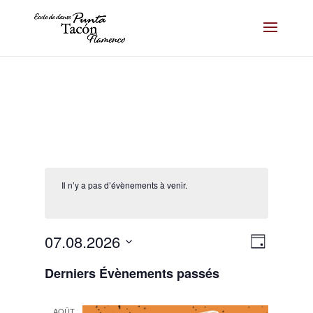
Il n’y a pas d’évènements à venir.
Navigat
Navigat
07.08.2026
Jour
de
par
Sélectionnez
vues
consult
Derniers Évènements passés
une
Évènem
date.
AOÛT