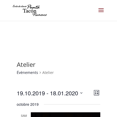
Atelier
Évènements
Atelier
Navigat
Navigat
19.10.2019
 - 
18.01.2020
Liste
de
par
Sélectionnez
vues
consult
octobre 2019
une
Évènem
date.
SAM