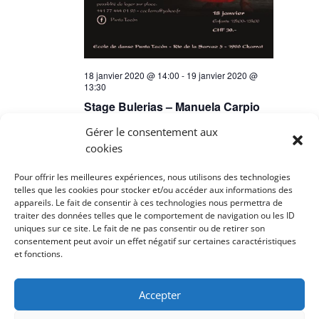
18 janvier 2020 @ 14:00
-
19 janvier 2020 @
13:30
Stage Bulerias – Manuela Carpio
Salle de danse
Route de la Sarvaz 5, Charrat,
Gérer le consentement aux
Valais, Suisse
cookies
CHF125.
Pour offrir les meilleures expériences, nous utilisons des technologies
telles que les cookies pour stocker et/ou accéder aux informations des
appareils. Le fait de consentir à ces technologies nous permettra de
Évènements
précédents
Aujourd’hui
traiter des données telles que le comportement de navigation ou les ID
Évènements
suivants
uniques sur ce site. Le fait de ne pas consentir ou de retirer son
consentement peut avoir un effet négatif sur certaines caractéristiques
et fonctions.
S’abonner au calendrier
Accepter