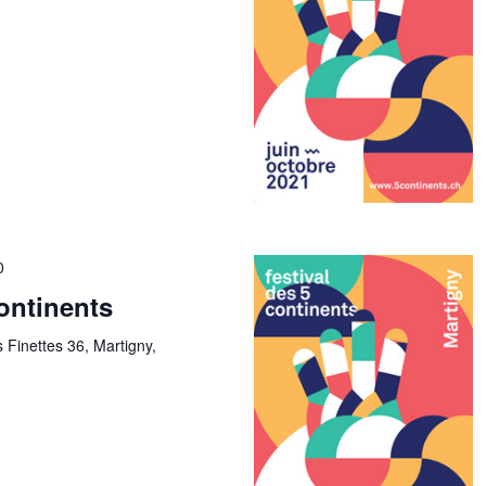
0
continents
 Finettes 36, Martigny,