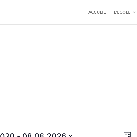
ACCUEIL
L’ÉCOLE
Nav
Na
2020
 - 
08.08.2026