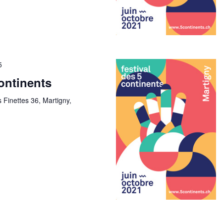
5
continents
 Finettes 36, Martigny,