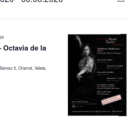
de
Liste
par
vu
cons
Év
020
– Octavia de la
Sarvaz 5, Charrat, Valais,